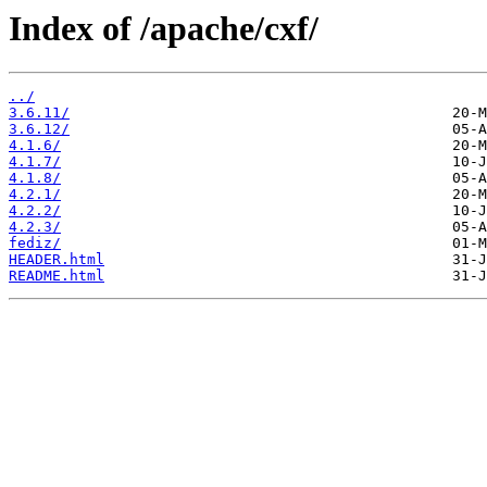
Index of /apache/cxf/
../
3.6.11/
3.6.12/
4.1.6/
4.1.7/
4.1.8/
4.2.1/
4.2.2/
4.2.3/
fediz/
HEADER.html
README.html