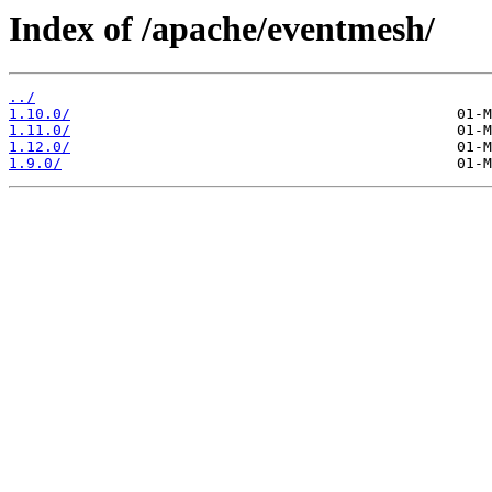
Index of /apache/eventmesh/
../
1.10.0/
1.11.0/
1.12.0/
1.9.0/