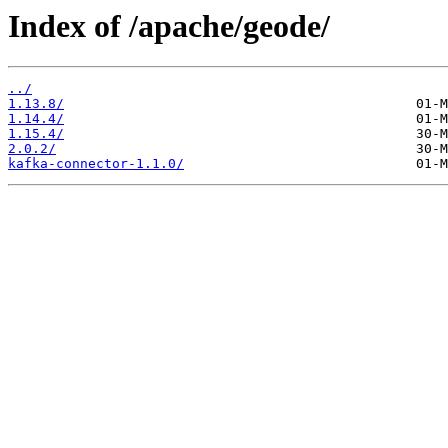
Index of /apache/geode/
../
1.13.8/
1.14.4/
1.15.4/
2.0.2/
kafka-connector-1.1.0/