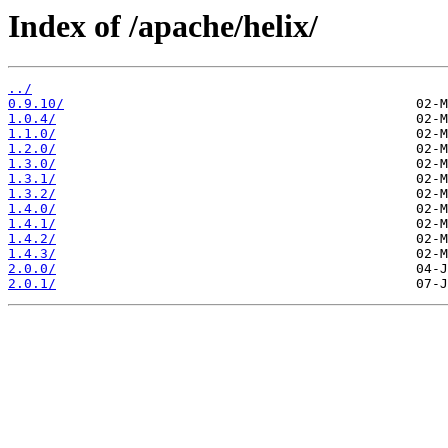
Index of /apache/helix/
../
0.9.10/
1.0.4/
1.1.0/
1.2.0/
1.3.0/
1.3.1/
1.3.2/
1.4.0/
1.4.1/
1.4.2/
1.4.3/
2.0.0/
2.0.1/