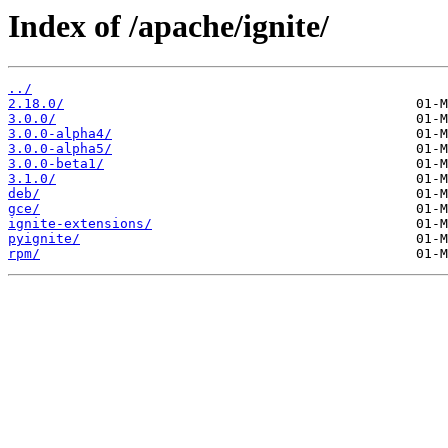
Index of /apache/ignite/
../
2.18.0/
3.0.0/
3.0.0-alpha4/
3.0.0-alpha5/
3.0.0-beta1/
3.1.0/
deb/
gce/
ignite-extensions/
pyignite/
rpm/