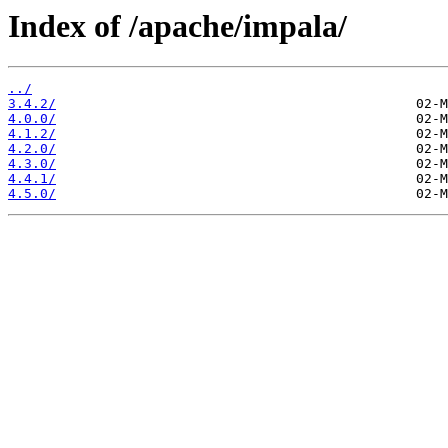
Index of /apache/impala/
../
3.4.2/
4.0.0/
4.1.2/
4.2.0/
4.3.0/
4.4.1/
4.5.0/