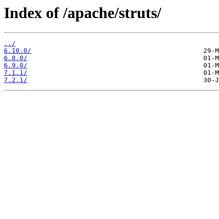
Index of /apache/struts/
../
6.10.0/
6.8.0/
6.9.0/
7.1.1/
7.2.1/