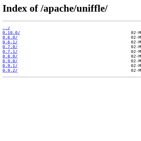
Index of /apache/uniffle/
../
0.10.0/
0.6.0/
0.6.1/
0.7.0/
0.7.1/
0.8.0/
0.9.0/
0.9.1/
0.9.2/