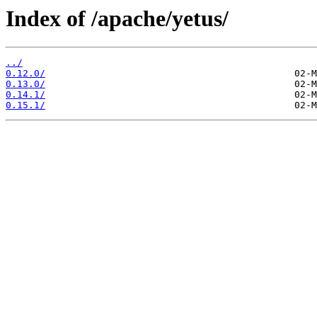
Index of /apache/yetus/
../
0.12.0/
0.13.0/
0.14.1/
0.15.1/