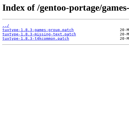
Index of /gentoo-portage/games-k
../
tuxtype-1.8.3-games-group.patch
tuxtype-1.8.3-missing-text.patch
tuxtype-1.8.3-t4kcommon.patch