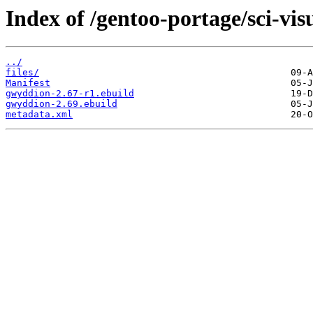
Index of /gentoo-portage/sci-vi
../
files/
Manifest
gwyddion-2.67-r1.ebuild
gwyddion-2.69.ebuild
metadata.xml