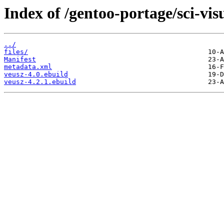
Index of /gentoo-portage/sci-vis
../
files/
Manifest
metadata.xml
veusz-4.0.ebuild
veusz-4.2.1.ebuild