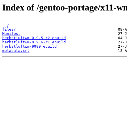
Index of /gentoo-portage/x11-w
../
files/
Manifest
herbstluftwm-0.9.5-r2.ebuild
herbstluftwm-0.9.6-r1.ebuild
herbstluftwm-9999.ebuild
metadata.xml