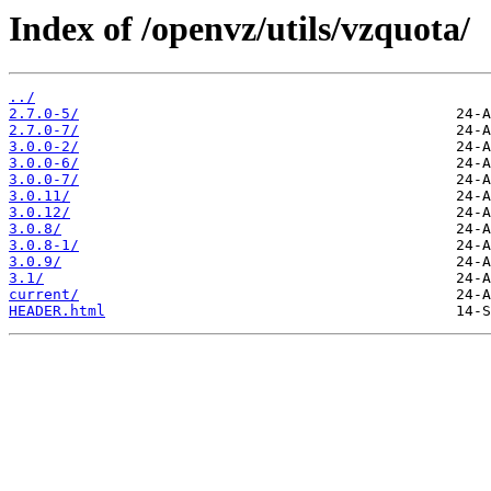
Index of /openvz/utils/vzquota/
../
2.7.0-5/
2.7.0-7/
3.0.0-2/
3.0.0-6/
3.0.0-7/
3.0.11/
3.0.12/
3.0.8/
3.0.8-1/
3.0.9/
3.1/
current/
HEADER.html