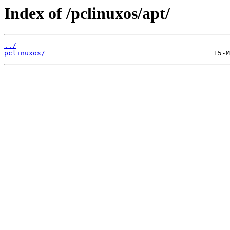
Index of /pclinuxos/apt/
../
pclinuxos/