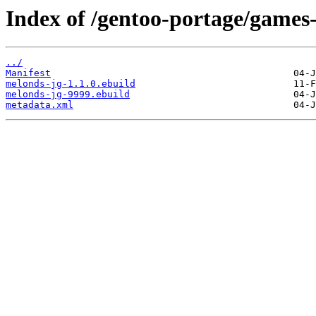
Index of /gentoo-portage/games
../
Manifest
melonds-jg-1.1.0.ebuild
melonds-jg-9999.ebuild
metadata.xml